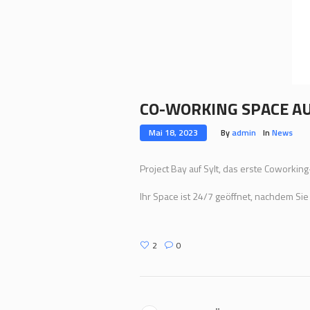
CO-WORKING SPACE AU
Mai 18, 2023
By
admin
In
News
Project Bay auf Sylt, das erste Coworking
Ihr Space ist 24/7 geöffnet, nachdem Si
2
0